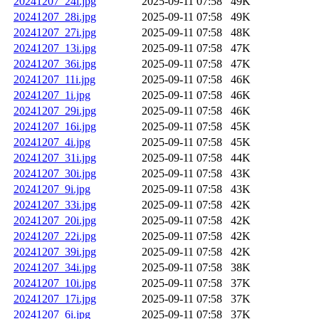
20241207_24i.jpg
2025-09-11 07:58
49K
20241207_28i.jpg
2025-09-11 07:58
49K
20241207_27i.jpg
2025-09-11 07:58
48K
20241207_13i.jpg
2025-09-11 07:58
47K
20241207_36i.jpg
2025-09-11 07:58
47K
20241207_11i.jpg
2025-09-11 07:58
46K
20241207_1i.jpg
2025-09-11 07:58
46K
20241207_29i.jpg
2025-09-11 07:58
46K
20241207_16i.jpg
2025-09-11 07:58
45K
20241207_4i.jpg
2025-09-11 07:58
45K
20241207_31i.jpg
2025-09-11 07:58
44K
20241207_30i.jpg
2025-09-11 07:58
43K
20241207_9i.jpg
2025-09-11 07:58
43K
20241207_33i.jpg
2025-09-11 07:58
42K
20241207_20i.jpg
2025-09-11 07:58
42K
20241207_22i.jpg
2025-09-11 07:58
42K
20241207_39i.jpg
2025-09-11 07:58
42K
20241207_34i.jpg
2025-09-11 07:58
38K
20241207_10i.jpg
2025-09-11 07:58
37K
20241207_17i.jpg
2025-09-11 07:58
37K
20241207_6i.jpg
2025-09-11 07:58
37K