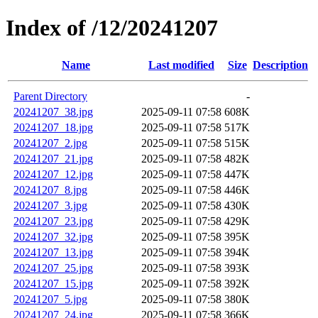
Index of /12/20241207
Name
Last modified
Size
Description
Parent Directory
-
20241207_38.jpg
2025-09-11 07:58
608K
20241207_18.jpg
2025-09-11 07:58
517K
20241207_2.jpg
2025-09-11 07:58
515K
20241207_21.jpg
2025-09-11 07:58
482K
20241207_12.jpg
2025-09-11 07:58
447K
20241207_8.jpg
2025-09-11 07:58
446K
20241207_3.jpg
2025-09-11 07:58
430K
20241207_23.jpg
2025-09-11 07:58
429K
20241207_32.jpg
2025-09-11 07:58
395K
20241207_13.jpg
2025-09-11 07:58
394K
20241207_25.jpg
2025-09-11 07:58
393K
20241207_15.jpg
2025-09-11 07:58
392K
20241207_5.jpg
2025-09-11 07:58
380K
20241207_24.jpg
2025-09-11 07:58
366K