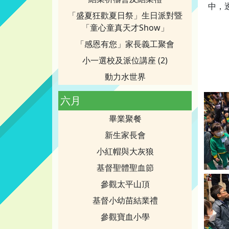
中，
「盛夏狂歡夏日祭」生日派對暨
「童心童真天才Show」
「感恩有您」家長義工聚會
小一選校及派位講座 (2)
動力水世界
六月
畢業聚餐
新生家長會
小紅帽與大灰狼
基督聖體聖血節
參觀太平山頂
基督小幼苗結業禮
參觀寶血小學