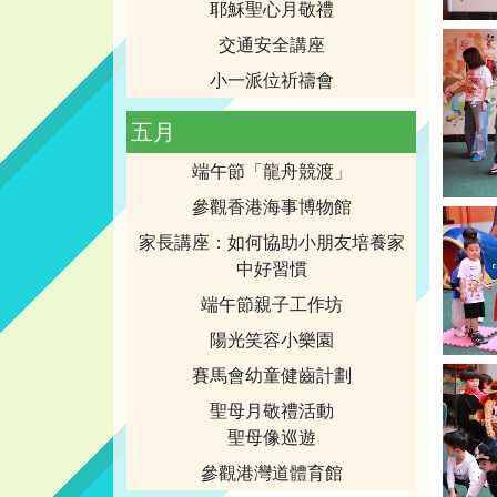
耶穌聖心月敬禮
交通安全講座
小一派位祈禱會
五月
端午節「龍舟競渡」
參觀香港海事博物館
家長講座：如何協助小朋友培養家
中好習慣
端午節親子工作坊
陽光笑容小樂園
賽馬會幼童健齒計劃
聖母月敬禮活動
聖母像巡遊
參觀港灣道體育館