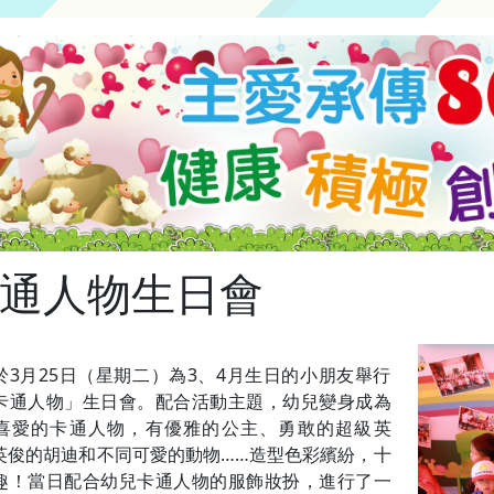
通人物生日會
於3月25日（星期二）為3、4月生日的小朋友舉行
卡通人物」生日會。配合活動主題，幼兒變身成為
喜愛的卡通人物，有優雅的公主、勇敢的超級英
英俊的胡迪和不同可愛的動物……造型色彩繽紛，十
趣！當日配合幼兒卡通人物的服飾妝扮，進行了一