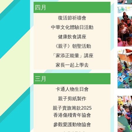
四月
復活節祈禱會
中華文化體驗日活動
健康飲食講座
《親子》朝聖活動
「家添正能量」講座
家長一起上學去
三月
卡通人物生日會
親子剪紙製作
親子賣旗籌款2025
香港傷殘青年協會
參觀愛護動物協會