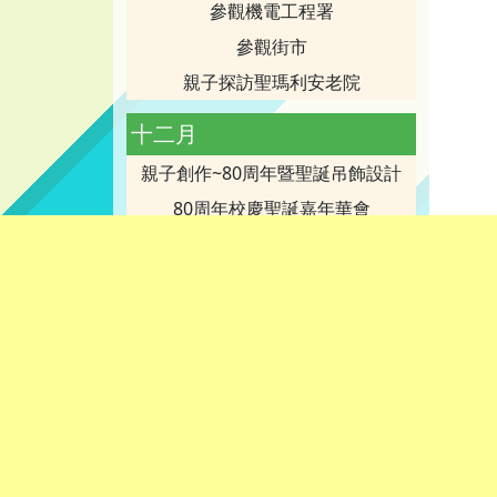
參觀機電工程署
參觀街市
親子探訪聖瑪利安老院
十二月
親子創作~80周年暨聖誕吊飾設計
80周年校慶聖誕嘉年華會
教師培訓講座
聖誕感恩祈禱會
家長工作坊：意義
第二十五屆家長教師會委員就職典
禮
歡笑樂園
幼兒班秋季旅行
親子旅行