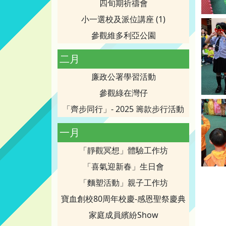
四旬期祈禱會
小一選校及派位講座 (1)
參觀維多利亞公園
二月
廉政公署學習活動
參觀綠在灣仔
「齊步同行」- 2025 籌款步行活動
一月
「靜觀冥想」體驗工作坊
「喜氣迎新春」生日會
「麵塑活動」親子工作坊
寶血創校80周年校慶-感恩聖祭慶典
家庭成員繽紛Show