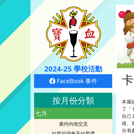
2024-25 學校活動
卡
FaceBook 事件
按月份分類
本園
了「
七月
自己
雄、
廣州內地交流
分有
結業祈禱會及結業禮