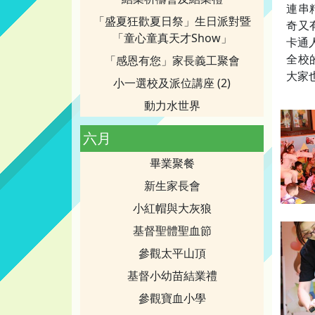
連串
「盛夏狂歡夏日祭」生日派對暨
奇又
「童心童真天才Show」
卡通人
全校
「感恩有您」家長義工聚會
大家
小一選校及派位講座 (2)
動力水世界
六月
畢業聚餐
新生家長會
小紅帽與大灰狼
基督聖體聖血節
參觀太平山頂
基督小幼苗結業禮
參觀寶血小學