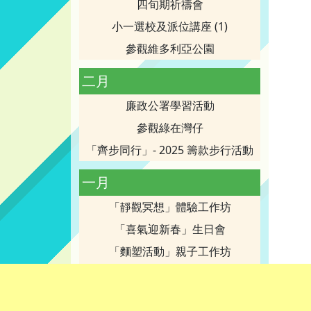
四旬期祈禱會
小一選校及派位講座 (1)
參觀維多利亞公園
二月
廉政公署學習活動
參觀綠在灣仔
「齊步同行」- 2025 籌款步行活動
一月
「靜觀冥想」體驗工作坊
「喜氣迎新春」生日會
「麵塑活動」親子工作坊
寶血創校80周年校慶-感恩聖祭慶典
家庭成員繽紛Show