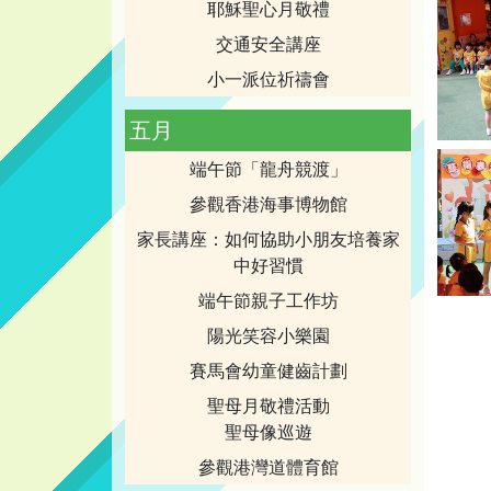
耶穌聖心月敬禮
交通安全講座
小一派位祈禱會
五月
端午節「龍舟競渡」
參觀香港海事博物館
家長講座：如何協助小朋友培養家
中好習慣
端午節親子工作坊
陽光笑容小樂園
賽馬會幼童健齒計劃
聖母月敬禮活動
聖母像巡遊
參觀港灣道體育館