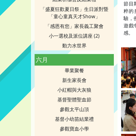
節目
「盛夏狂歡夏日祭」生日派對暨
粹的
「童心童真天才Show」
驗，
遊戲
「感恩有您」家長義工聚會
感。
小一選校及派位講座 (2)
動力水世界
六月
畢業聚餐
新生家長會
小紅帽與大灰狼
基督聖體聖血節
參觀太平山頂
基督小幼苗結業禮
參觀寶血小學