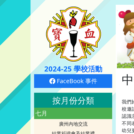
2024-25 學校活動
中
FaceBook 事件
按月份分類
我們
校邀
七月
認識
不同
廣州內地交流
幼兒
結業祈禱會及結業禮