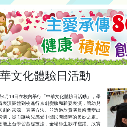
華文化體驗日活動
於4月14日在校內舉行「中華文化體驗日活動」，學
請表演團體到校進行京劇變臉和雜耍表演，讓幼兒
京劇的來源、表演方法、並透過欣賞演員瞬間變出
表情，從而讓幼兒感受中國民間國粹的奧妙之處。
更能上台學習基礎技法，全場師生歡呼雀躍。欣賞