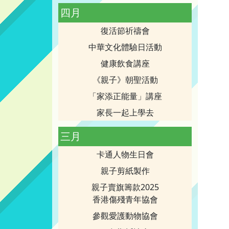
四月
復活節祈禱會
中華文化體驗日活動
健康飲食講座
《親子》朝聖活動
「家添正能量」講座
家長一起上學去
三月
卡通人物生日會
親子剪紙製作
親子賣旗籌款2025
香港傷殘青年協會
參觀愛護動物協會