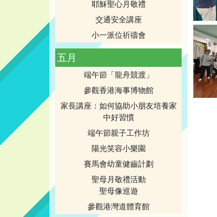
耶穌聖心月敬禮
交通安全講座
小一派位祈禱會
五月
端午節「龍舟競渡」
參觀香港海事博物館
家長講座：如何協助小朋友培養家
中好習慣
端午節親子工作坊
陽光笑容小樂園
賽馬會幼童健齒計劃
聖母月敬禮活動
聖母像巡遊
參觀港灣道體育館