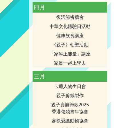
四月
復活節祈禱會
中華文化體驗日活動
健康飲食講座
《親子》朝聖活動
「家添正能量」講座
家長一起上學去
三月
卡通人物生日會
親子剪紙製作
親子賣旗籌款2025
香港傷殘青年協會
參觀愛護動物協會