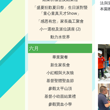
法與
「盛夏狂歡夏日祭」生日派對暨
本園
「童心童真天才Show」
「感恩有您」家長義工聚會
小一選校及派位講座 (2)
動力水世界
六月
畢業聚餐
新生家長會
小紅帽與大灰狼
基督聖體聖血節
參觀太平山頂
基督小幼苗結業禮
參觀寶血小學