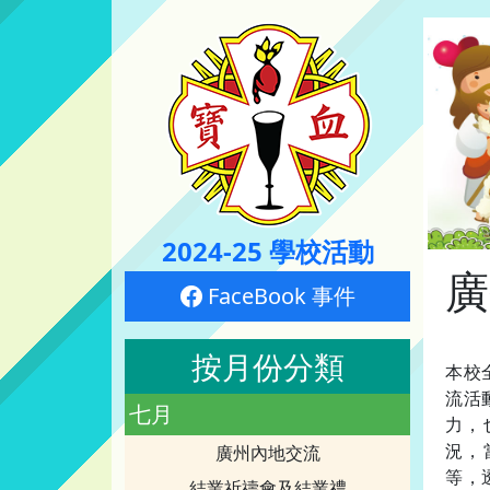
2024-25 學校活動
廣
FaceBook 事件
按月份分類
本校
流活
七月
力，
況，
廣州內地交流
等，
結業祈禱會及結業禮