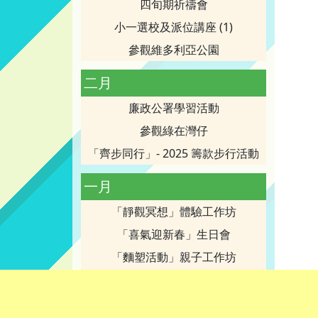
四旬期祈禱會
小一選校及派位講座 (1)
參觀維多利亞公園
二月
廉政公署學習活動
參觀綠在灣仔
「齊步同行」- 2025 籌款步行活動
一月
「靜觀冥想」體驗工作坊
「喜氣迎新春」生日會
「麵塑活動」親子工作坊
寶血創校80周年校慶-感恩聖祭慶典
家庭成員繽紛Show