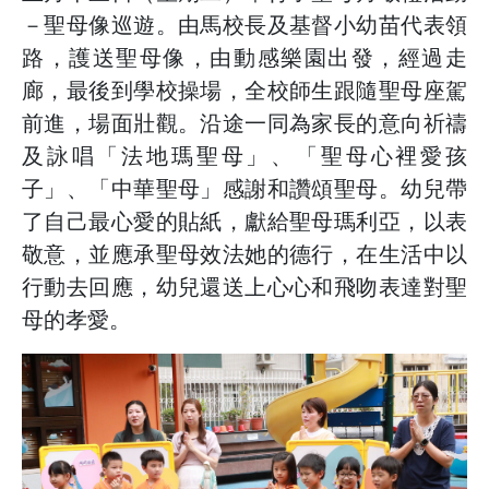
－聖母像巡遊。由馬校長及基督小幼苗代表領
路，護送聖母像，由動感樂園出發，經過走
廊，最後到學校操場，全校師生跟隨聖母座駕
前進，場面壯觀。沿途一同為家長的意向祈禱
及詠唱「法地瑪聖母」、「聖母心裡愛孩
子」、「中華聖母」感謝和讚頌聖母。幼兒帶
了自己最心愛的貼紙，獻給聖母瑪利亞，以表
敬意，並應承聖母效法她的德行，在生活中以
行動去回應，幼兒還送上心心和飛吻表達對聖
母的孝愛。