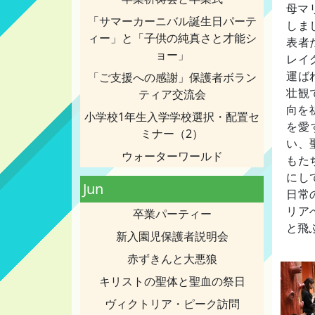
母マ
「サマーカーニバル誕生日パーテ
しま
ィー」と「子供の純真さと才能シ
表者
ョー」
レイ
運ば
「ご支援への感謝」保護者ボラン
壮観
ティア交流会
向を
小学校1年生入学学校選択・配置セ
を愛
ミナー（2）
い、
ウォーターワールド
もた
にし
Jun
日常
リア
卒業パーティー
と飛
新入園児保護者説明会
赤ずきんと大悪狼
キリストの聖体と聖血の祭日
ヴィクトリア・ピーク訪問