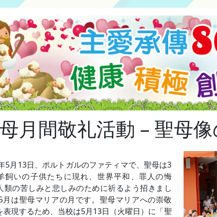
母月間敬礼活動 – 聖母
17年5月13日、ポルトガルのファティマで、聖母は3
羊飼いの子供たちに現れ、世界平和、罪人の悔
人類の苦しみと悲しみのために祈るよう招きまし
 5月は聖母マリアの月です。聖母マリアへの崇敬
を表現するため、当校は5月13日（火曜日）に「聖