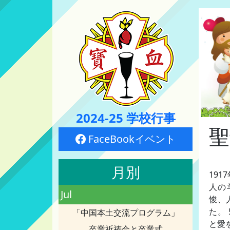
2024-25 学校行事
聖
FaceBookイベント
月別
19
人の
Jul
悛、
た。
「中国本土交流プログラム」
と愛
卒業祈祷会と卒業式