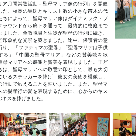
リア月間崇敬活動 – 聖母マリア像の行列」を開催
した。校長の馬氏とキリスト教の小さな苗木の代
たちによって、聖母マリア像はダイナミック・プ
グラウンドから廊下を通って、最終的に校庭まで
れました。全教職員と生徒が聖母の行列に続き、
で印象的な光景を築きました。途中、保護者の意
祈り、 「ファティマの聖母」「聖母マリアは子供
する」「中国の聖母マリア」などの賛美歌を歌
聖母マリアへの感謝と賛美を表現しました。子ど
ちは、聖母マリアへの敬意の印として、最も大切
ているステッカーを捧げ、彼女の美徳を模倣し、
の行動で応えることを誓いました。また、聖母マ
への親孝行の愛を表現するために、心からのキス
ぶキスを捧げました。