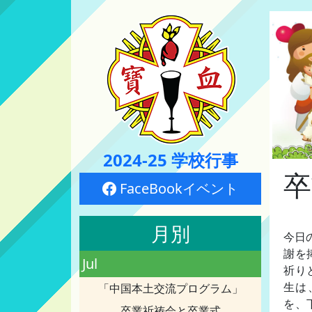
2024-25 学校行事
卒
FaceBookイベント
月別
今日
謝を
Jul
祈り
生は
「中国本土交流プログラム」
を、
卒業祈祷会と卒業式