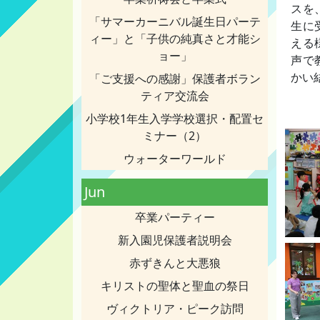
スを
「サマーカーニバル誕生日パーテ
生に
ィー」と「子供の純真さと才能シ
える
ョー」
声で
かい
「ご支援への感謝」保護者ボラン
ティア交流会
小学校1年生入学学校選択・配置セ
ミナー（2）
ウォーターワールド
Jun
卒業パーティー
新入園児保護者説明会
赤ずきんと大悪狼
キリストの聖体と聖血の祭日
ヴィクトリア・ピーク訪問