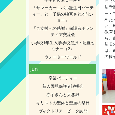
同じ
新学
「サマーカーニバル誕生日パーテ
ー・
ィー」と「子供の純真さと才能シ
めた
ョー」
い、
「ご支援への感謝」保護者ボラン
教育
ティア交流会
ら、
小学校1年生入学学校選択・配置セ
新旧
ミナー（2）
は、
の様
ウォーターワールド
Jun
卒業パーティー
新入園児保護者説明会
赤ずきんと大悪狼
キリストの聖体と聖血の祭日
ヴィクトリア・ピーク訪問