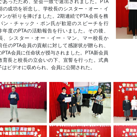
であったため、全会一致で選出されました。PTA
期の成功を祈念し、学校長のシスター・オー・イ
マンが祈りを捧げました。2期連続でPTA会長を務
パン・チャック・ポン氏が歓迎のスピーチを行
昨年度のPTAの活動報告を行いました。その後、
長、シスター・オー・イー・マン、マー校長か
前任のPTA会員の貢献に対して感謝状が贈られ、
のPTA会員に任命状が授与されました。PTA新会員
教育長と校長の立会いの下、宣誓を行った。式典
子はビデオに収められ、会員に公開された。