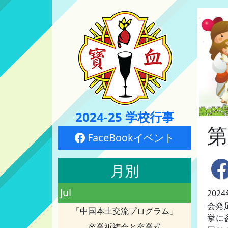
2024-25 学校行事
第
FaceBookイベント
月別
Jul
202
会発
「中国本土交流プログラム」
挙に
卒業祈祷会と卒業式