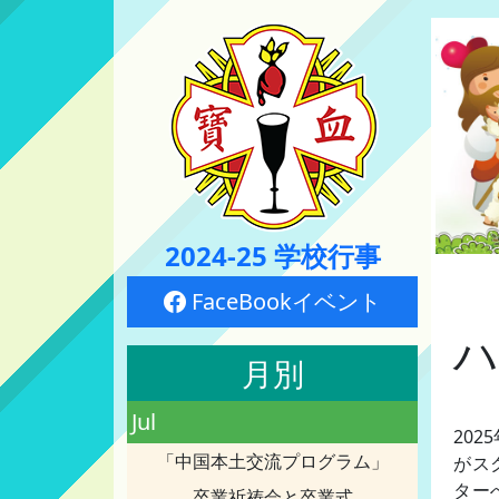
2024-25 学校行事
FaceBookイベント
ハ
月別
Jul
20
「中国本土交流プログラム」
がス
ター
卒業祈祷会と卒業式