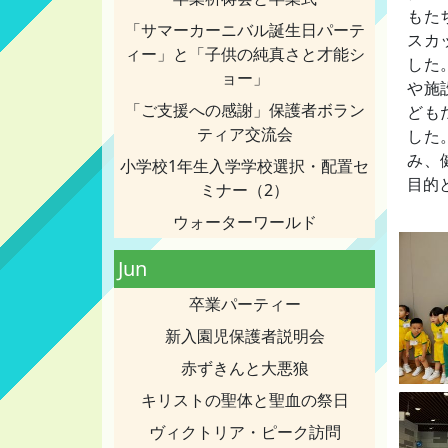
もた
「サマーカーニバル誕生日パーテ
スカ
ィー」と「子供の純真さと才能シ
した
ョー」
や施
「ご支援への感謝」保護者ボラン
ども
ティア交流会
した
み、
小学校1年生入学学校選択・配置セ
目的
ミナー（2）
ウォーターワールド
Jun
卒業パーティー
新入園児保護者説明会
赤ずきんと大悪狼
キリストの聖体と聖血の祭日
ヴィクトリア・ピーク訪問