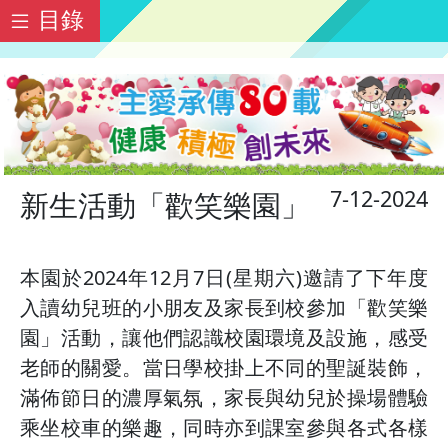
目錄
7-12-2024
新生活動「歡笑樂園」
本園於2024年12月7日(星期六)邀請了下年度
入讀幼兒班的小朋友及家長到校參加「歡笑樂
園」活動，讓他們認識校園環境及設施，感受
老師的關愛。當日學校掛上不同的聖誕裝飾，
滿佈節日的濃厚氣氛，家長與幼兒於操場體驗
乘坐校車的樂趣，同時亦到課室參與各式各樣