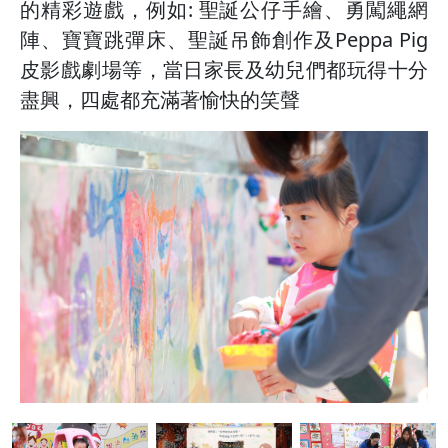
的精彩遊戲，例如: 聖誕公仔手繪、勇闖繩網
陣、寶寶跳彈床、聖誕吊飾創作及Peppa Pig
皮影戲劇場等，當日家長及幼兒們都玩得十分
盡興，四處都充滿著愉快的笑聲