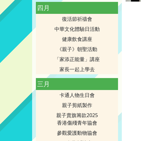
四月
復活節祈禱會
中華文化體驗日活動
健康飲食講座
《親子》朝聖活動
「家添正能量」講座
家長一起上學去
三月
卡通人物生日會
親子剪紙製作
親子賣旗籌款2025
香港傷殘青年協會
參觀愛護動物協會