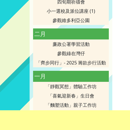
四旬期祈禱會
小一選校及派位講座 (1)
參觀維多利亞公園
二月
廉政公署學習活動
參觀綠在灣仔
「齊步同行」- 2025 籌款步行活動
一月
「靜觀冥想」體驗工作坊
「喜氣迎新春」生日會
「麵塑活動」親子工作坊
寶血創校80周年校慶-感恩聖祭慶典
家庭成員繽紛Show