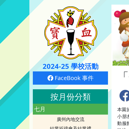
2024-25 學校活動
「
FaceBook 事件
按月份分類
七月
本園於
小朋
廣州內地交流
動服
結業祈禱會及結業禮