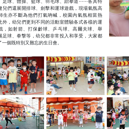
、足球、體操、籃球、羽毛球、跆拳道⋯⋯各具特
健兒們還展開排球、劍擊和運球遊戲，現場氣氛高
師生亦不斷為他們打氣吶喊，校園內氣氛相當熱
此外，幼兒們更到不同的活動室體驗各式各樣的運
戲，如射箭、打保齡球、乒乓球、高爾夫球、舉
踢足球、拳撃等，幼兒都非常投入和享受，大家都
了一個既特別又難忘的生日會。