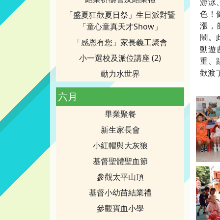
游泳
色！
「盛夏狂歡夏日祭」生日派對暨
漲，
「童心童真天才Show」
鬧。
「感恩有您」家長義工聚會
動遊
小一選校及派位講座 (2)
重、
歡渡
動力水世界
六月
畢業聚餐
新生家長會
小紅帽與大灰狼
基督聖體聖血節
參觀太平山頂
基督小幼苗結業禮
參觀寶血小學