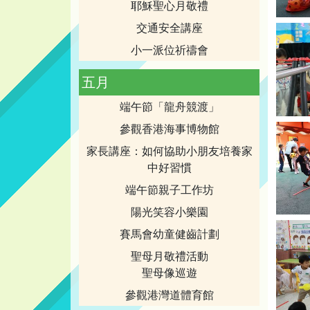
耶穌聖心月敬禮
交通安全講座
小一派位祈禱會
五月
端午節「龍舟競渡」
參觀香港海事博物館
家長講座：如何協助小朋友培養家
中好習慣
端午節親子工作坊
陽光笑容小樂園
賽馬會幼童健齒計劃
聖母月敬禮活動
聖母像巡遊
參觀港灣道體育館