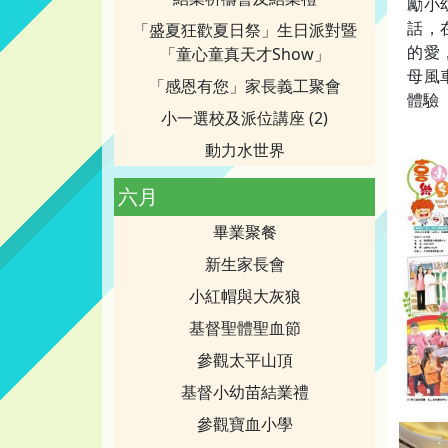
勵小
話，
「盛夏狂歡夏日祭」生日派對暨
的愛
「童心童真天才Show」
母風
「感恩有您」家長義工聚會
體驗
小一選校及派位講座 (2)
動力水世界
六月
畢業聚餐
新生家長會
小紅帽與大灰狼
基督聖體聖血節
參觀太平山頂
基督小幼苗結業禮
參觀寶血小學