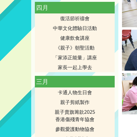
四月
復活節祈禱會
中華文化體驗日活動
健康飲食講座
《親子》朝聖活動
「家添正能量」講座
家長一起上學去
三月
卡通人物生日會
親子剪紙製作
親子賣旗籌款2025
香港傷殘青年協會
參觀愛護動物協會