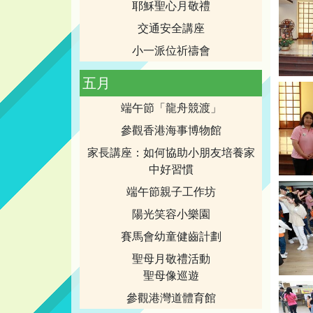
耶穌聖心月敬禮
交通安全講座
小一派位祈禱會
五月
端午節「龍舟競渡」
參觀香港海事博物館
家長講座：如何協助小朋友培養家
中好習慣
端午節親子工作坊
陽光笑容小樂園
賽馬會幼童健齒計劃
聖母月敬禮活動
聖母像巡遊
參觀港灣道體育館