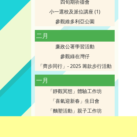
四旬期祈禱會
小一選校及派位講座 (1)
參觀維多利亞公園
二月
廉政公署學習活動
參觀綠在灣仔
「齊步同行」- 2025 籌款步行活動
一月
「靜觀冥想」體驗工作坊
「喜氣迎新春」生日會
「麵塑活動」親子工作坊
寶血創校80周年校慶-感恩聖祭慶典
家庭成員繽紛Show