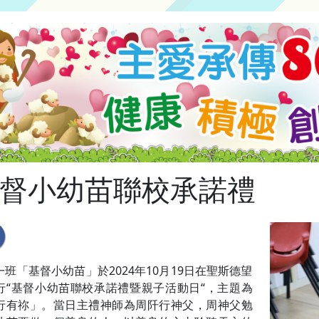
督小幼苗聯校承諾禮
一班「基督小幼苗」於2024年10月19日在聖斯德望
行“基督小幼苗聯校承諾禮暨親子活動日“，主題為
行有祢」。當日主禮神師為周阡行神父，周神父勉