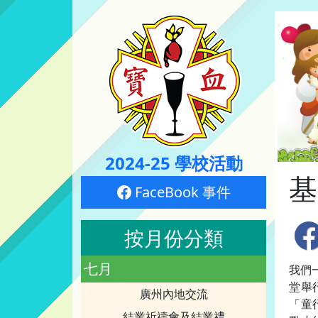
2024-25 學校活動
基
FaceBook 事件
按月份分類
七月
我們
堂舉
廣州內地交流
「童
結業祈禱會及結業禮