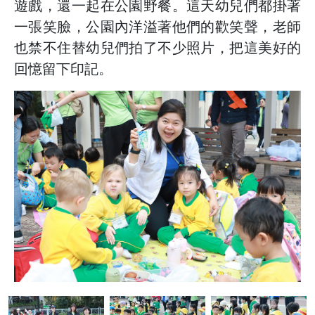
遊戲，還一起在公園野餐。這天幼兒們都掛著
一張笑臉，公園內洋溢著他們的歡笑聲，老師
也禁不住替幼兒們拍了不少照片，把這美好的
回憶留下印記。