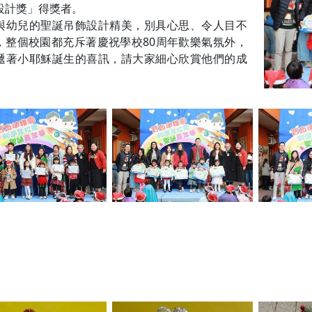
設計獎」得獎者。
與幼兒的聖誕吊飾設計精美，別具心思、令人目不
，整個校園都充斥著慶祝學校80周年歡樂氣氛外，
遞著小耶穌誕生的喜訊，請大家細心欣賞他們的成