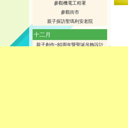
參觀機電工程署
參觀街市
親子探訪聖瑪利安老院
十二月
親子創作~80周年暨聖誕吊飾設計
80周年校慶聖誕嘉年華會
教師培訓講座
聖誕感恩祈禱會
家長工作坊：意義
第二十五屆家長教師會委員就職典
禮
歡笑樂園
幼兒班秋季旅行
親子旅行