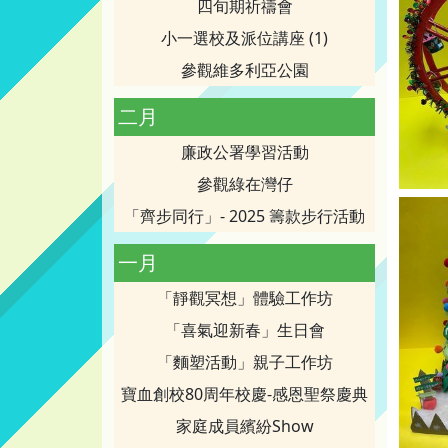
四旬期祈禱會
小一選校及派位講座 (1)
參觀維多利亞公園
二月
廉政公署學習活動
參觀綠在灣仔
「齊步同行」- 2025 籌款步行活動
一月
「靜觀冥想」體驗工作坊
「喜氣迎新春」生日會
「麵塑活動」親子工作坊
寶血創校80周年校慶-感恩聖祭慶典
家庭成員繽紛Show