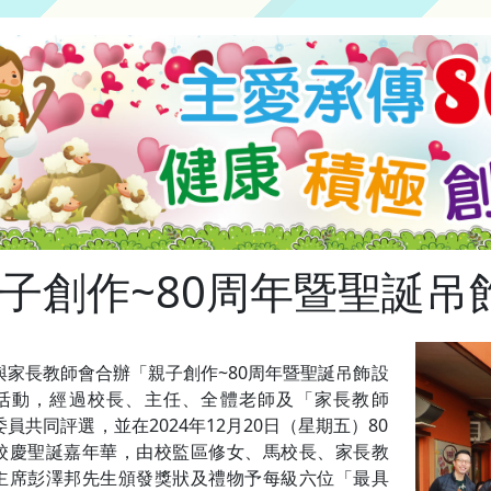
子創作~80周年暨聖誕吊
與家長教師會合辦「親子創作~80周年暨聖誕吊飾設
活動，經過校長、主任、全體老師及「家長教師
員共同評選，並在2024年12月20日（星期五）80
校慶聖誕嘉年華，由校監區修女、馬校長、家長教
主席彭澤邦先生頒發獎狀及禮物予每級六位「最具