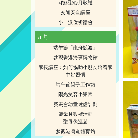
耶穌聖心月敬禮
交通安全講座
小一派位祈禱會
五月
端午節「龍舟競渡」
參觀香港海事博物館
家長講座：如何協助小朋友培養家
中好習慣
端午節親子工作坊
陽光笑容小樂園
賽馬會幼童健齒計劃
聖母月敬禮活動
聖母像巡遊
參觀港灣道體育館