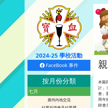
2024-25 學校活動
親
FaceBook 事件
按月份分類
本園
計」
七月
會」委
周年
廣州內地交流
師會
結業祈禱會及結業禮