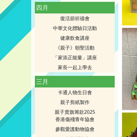
四月
復活節祈禱會
中華文化體驗日活動
健康飲食講座
《親子》朝聖活動
「家添正能量」講座
家長一起上學去
三月
卡通人物生日會
親子剪紙製作
親子賣旗籌款2025
香港傷殘青年協會
參觀愛護動物協會