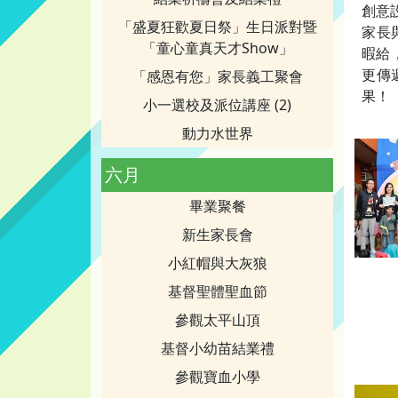
創意
「盛夏狂歡夏日祭」生日派對暨
家長
「童心童真天才Show」
暇給
更傳
「感恩有您」家長義工聚會
果！
小一選校及派位講座 (2)
動力水世界
六月
畢業聚餐
新生家長會
小紅帽與大灰狼
基督聖體聖血節
參觀太平山頂
基督小幼苗結業禮
參觀寶血小學