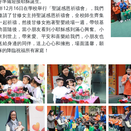
好準備迎接耶穌誕生。
24年12月16日在學校舉行「聖誕感恩祈禱會」，我們
邀請了甘修女主持聖誕感恩祈禱會，全校師生齊集
一起祈禱，然後甘修女抱著聖嬰繞場一週，帶領基
幼苗隨後，當小朋友看到小耶穌感到滿心興奮。小
來到世上，帶來愛、平安和喜樂給我們，小朋友也
送給身邊的同伴，送上心心和擁抱，場面溫馨，願
穌的降臨祝福所有家庭！