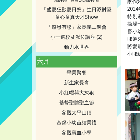
家作
20
「盛夏狂歡夏日祭」生日派對暨
特別
「童心童真天才Show」
操場
「感恩有您」家長義工聚會
督小
小一選校及派位講座 (2)
耶穌
將愛
動力水世界
小耶
六月
畢業聚餐
新生家長會
小紅帽與大灰狼
基督聖體聖血節
參觀太平山頂
基督小幼苗結業禮
參觀寶血小學