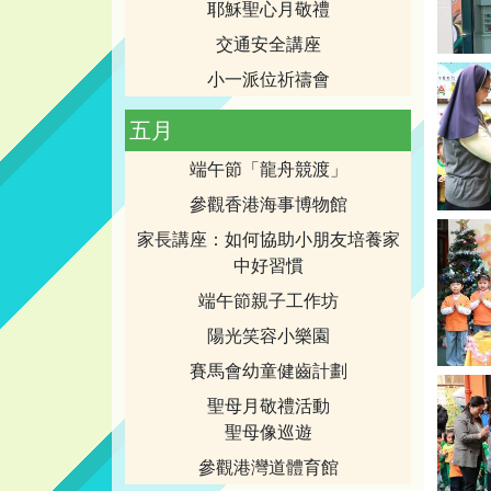
耶穌聖心月敬禮
交通安全講座
小一派位祈禱會
五月
端午節「龍舟競渡」
參觀香港海事博物館
家長講座：如何協助小朋友培養家
中好習慣
端午節親子工作坊
陽光笑容小樂園
賽馬會幼童健齒計劃
聖母月敬禮活動
聖母像巡遊
參觀港灣道體育館