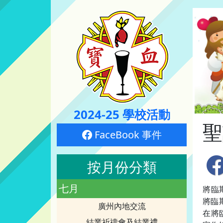
2024-25 學校活動
聖
FaceBook 事件
按月份分類
七月
將臨
將臨期
廣州內地交流
在將
結業祈禱會及結業禮