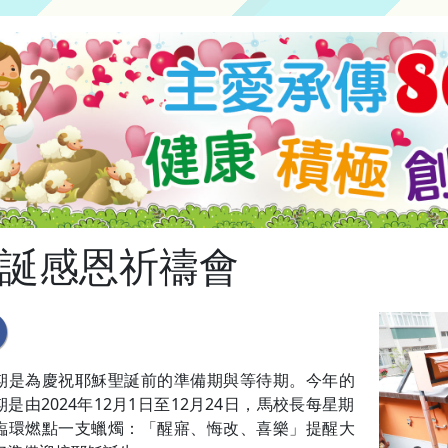
誕感恩祈禱會
期是為慶祝耶穌聖誕前的準備期與等待期。今年的
是由2024年12月1日至12月24日，馬校長每星期
臨環燃點一支蠟燭：「醒寤、悔改、喜樂」提醒大