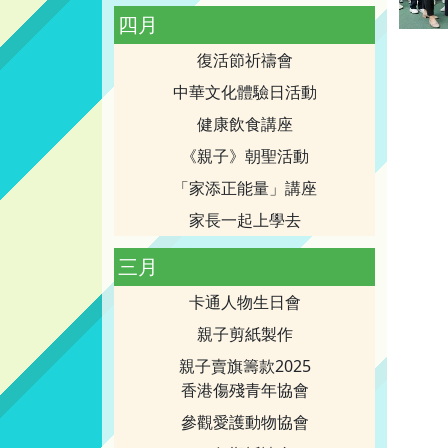
四月
復活節祈禱會
中華文化體驗日活動
健康飲食講座
《親子》朝聖活動
「家添正能量」講座
家長一起上學去
三月
卡通人物生日會
親子剪紙製作
親子賣旗籌款2025
香港傷殘青年協會
參觀愛護動物協會