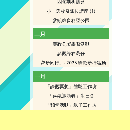
四旬期祈禱會
小一選校及派位講座 (1)
參觀維多利亞公園
二月
廉政公署學習活動
參觀綠在灣仔
「齊步同行」- 2025 籌款步行活動
一月
「靜觀冥想」體驗工作坊
「喜氣迎新春」生日會
「麵塑活動」親子工作坊
寶血創校80周年校慶-感恩聖祭慶典
家庭成員繽紛Show